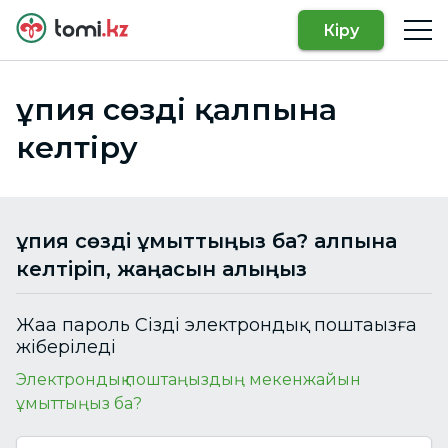
Кіру
Құпия сөзді қалпына
келтіру
Құпия сөзді ұмыттыңыз ба? Қалпына
келтіріп, жаңасын алыңыз
Жаңа пароль Сіздің электрондық поштаңызға
жіберіледі
Электрондық поштаңыздың мекенжайын
ұмыттыңыз ба?