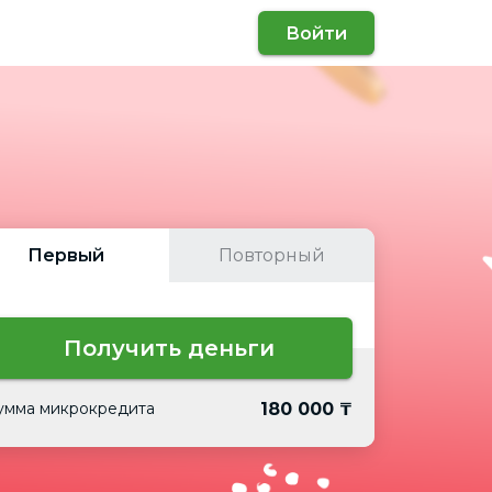
Войти
Первый
Повторный
анная сумма доступна для повторных
Получить деньги
клиентов.
180 000 ₸
умма микрокредита