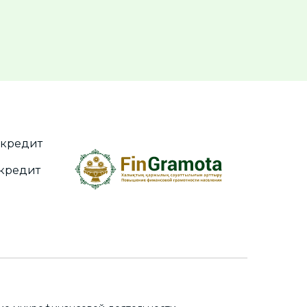
окредит
окредит