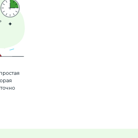
 простая
торая
уточно